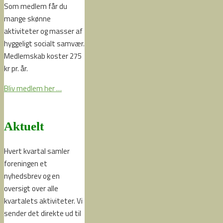
Som medlem får du
mange skønne
aktiviteter og masser af
hyggeligt socialt samvær.
Medlemskab koster 275
kr pr. år.
Bliv medlem her …
Aktuelt
Hvert kvartal samler
foreningen et
nyhedsbrev og en
oversigt over alle
kvartalets aktiviteter. Vi
sender det direkte ud til