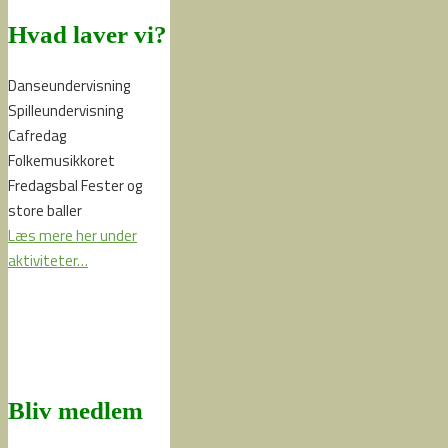
Hvad laver vi?
Danseundervisning
Spilleundervisning
Cafredag
Folkemusikkoret
Fredagsbal Fester og
store baller
Læs mere her under
aktiviteter…
Bliv medlem